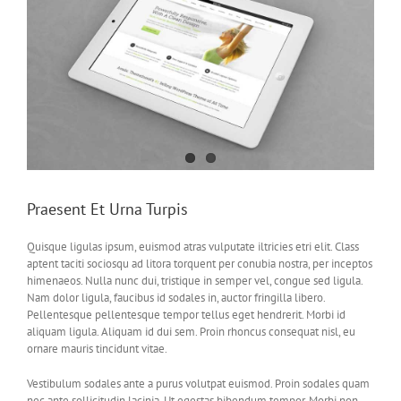
Praesent Et Urna Turpis
Quisque ligulas ipsum, euismod atras vulputate iltricies etri elit. Class
aptent taciti sociosqu ad litora torquent per conubia nostra, per inceptos
himenaeos. Nulla nunc dui, tristique in semper vel, congue sed ligula.
Nam dolor ligula, faucibus id sodales in, auctor fringilla libero.
Pellentesque pellentesque tempor tellus eget hendrerit. Morbi id
aliquam ligula. Aliquam id dui sem. Proin rhoncus consequat nisl, eu
ornare mauris tincidunt vitae.
Vestibulum sodales ante a purus volutpat euismod. Proin sodales quam
nec ante sollicitudin lacinia. Ut egestas bibendum tempor. Morbi non