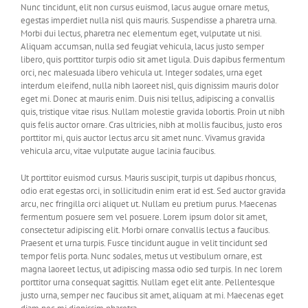
Nunc tincidunt, elit non cursus euismod, lacus augue ornare metus,
egestas imperdiet nulla nisl quis mauris. Suspendisse a pharetra urna.
Morbi dui lectus, pharetra nec elementum eget, vulputate ut nisi.
Aliquam accumsan, nulla sed feugiat vehicula, lacus justo semper
libero, quis porttitor turpis odio sit amet ligula. Duis dapibus fermentum
orci, nec malesuada libero vehicula ut. Integer sodales, urna eget
interdum eleifend, nulla nibh laoreet nisl, quis dignissim mauris dolor
eget mi. Donec at mauris enim. Duis nisi tellus, adipiscing a convallis
quis, tristique vitae risus. Nullam molestie gravida lobortis. Proin ut nibh
quis felis auctor ornare. Cras ultricies, nibh at mollis faucibus, justo eros
porttitor mi, quis auctor lectus arcu sit amet nunc. Vivamus gravida
vehicula arcu, vitae vulputate augue lacinia faucibus.
Ut porttitor euismod cursus. Mauris suscipit, turpis ut dapibus rhoncus,
odio erat egestas orci, in sollicitudin enim erat id est. Sed auctor gravida
arcu, nec fringilla orci aliquet ut. Nullam eu pretium purus. Maecenas
fermentum posuere sem vel posuere. Lorem ipsum dolor sit amet,
consectetur adipiscing elit. Morbi ornare convallis lectus a faucibus.
Praesent et urna turpis. Fusce tincidunt augue in velit tincidunt sed
tempor felis porta. Nunc sodales, metus ut vestibulum ornare, est
magna laoreet lectus, ut adipiscing massa odio sed turpis. In nec lorem
porttitor urna consequat sagittis. Nullam eget elit ante. Pellentesque
justo urna, semper nec faucibus sit amet, aliquam at mi. Maecenas eget