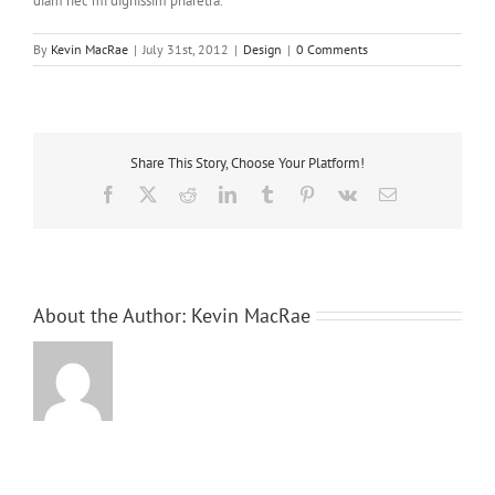
diam nec mi dignissim pharetra.
By
Kevin MacRae
|
July 31st, 2012
|
Design
|
0 Comments
Share This Story, Choose Your Platform!
Facebook
X
Reddit
LinkedIn
Tumblr
Pinterest
Vk
Email
About the Author:
Kevin MacRae