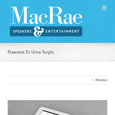
Skip
to
content
Praesent Et Urna Turpis
Previous
View
Larger
Image