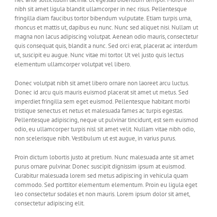
nibh sit amet ligula blandit ullamcorper in nec risus. Pellentesque
fringilla diam faucibus tortor bibendum vulputate. Etiam turpis urna,
rhoncus et mattis ut, dapibus eu nunc. Nunc sed aliquet nisi. Nullam ut
magna non lacus adipiscing volutpat. Aenean odio mauris, consectetur
quis consequat quis, blandit a nunc. Sed orci erat, placerat ac interdum
ut, suscipit eu augue. Nunc vitae mi tortor. Ut vel justo quis lectus
elementum ullamcorper volutpat vel libero.
Donec volutpat nibh sit amet libero ornare non laoreet arcu luctus.
Donec id arcu quis mauris euismod placerat sit amet ut metus. Sed
imperdiet fringilla sem eget euismod. Pellentesque habitant morbi
tristique senectus et netus et malesuada fames ac turpis egestas.
Pellentesque adipiscing, neque ut pulvinar tincidunt, est sem euismod
odio, eu ullamcorper turpis nisl sit amet velit. Nullam vitae nibh odio,
non scelerisque nibh. Vestibulum ut est augue, in varius purus.
Proin dictum lobortis justo at pretium. Nunc malesuada ante sit amet
purus ornare pulvinar. Donec suscipit dignissim ipsum at euismod.
Curabitur malesuada lorem sed metus adipiscing in vehicula quam
commodo. Sed porttitor elementum elementum. Proin eu ligula eget
leo consectetur sodales et non mauris. Lorem ipsum dolor sit amet,
consectetur adipiscing elit.